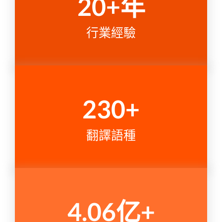
20
+年
行業經驗
230
+
翻譯語種
4.06
亿+