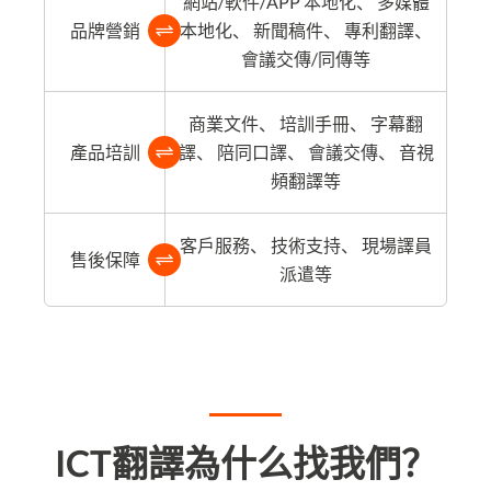
網站/軟件/APP 本地化、 多媒體
品牌營銷
本地化、 新聞稿件、 專利翻譯、
會議交傳/同傳等
商業文件、 培訓手冊、 字幕翻
產品培訓
譯、 陪同口譯、 會議交傳、 音視
頻翻譯等
客戶服務、 技術支持、 現場譯員
售後保障
派遣等
ICT翻譯為什么找我們？