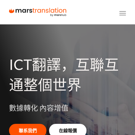
Toggl
navig
ICT翻譯，互聯互
通整個世界
數據轉化 內容增值
聯系我們
在線報價