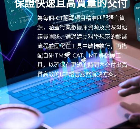
保證快速且高質量的交付
為每個ICT翻譯項目精准匹配語言資
源，涵蓋行業數據庫資源及資深母語
譯員團隊。通過建立科學規范的翻譯
流程並固化在工具中敏捷執行，再搭
配自研 TMS、CAT、MT 等翻譯工
具，以確保在更短的時間內交付出高
質高效的ICT語言服務解決方案。