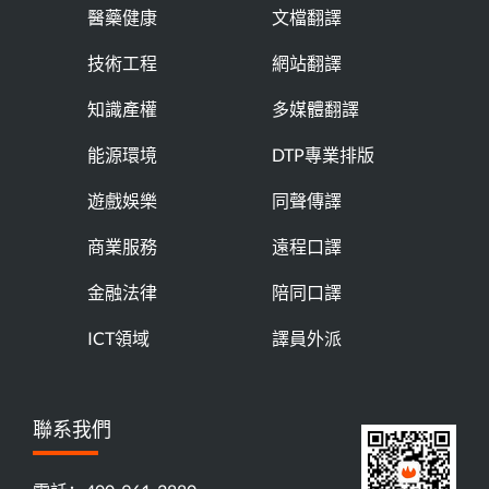
醫藥健康
文檔翻譯
技術工程
網站翻譯
知識產權
多媒體翻譯
能源環境
DTP專業排版
遊戲娛樂
同聲傳譯
商業服務
遠程口譯
金融法律
陪同口譯
ICT領域
譯員外派
聯系我們