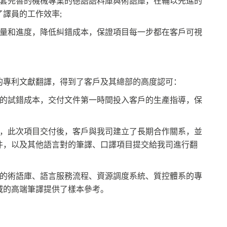
一套完善的機械專業的德語語料庫與術語庫，在輔以先進的
譯員的工作效率;
質量和進度，降低糾錯成本，保證項目每一步都在客戶可視
的專利文獻翻譯，得到了客戶及其總部的高度認可：
轍的試錯成本，交付文件第一時間投入客戶的生產指導，保
可，此次項目交付後，客戶與我司建立了長期合作關系，並
件，以及其他語言對的筆譯、口譯項目提交給我司進行翻
來的術語庫、語言服務流程、資源調度系統、質控體系的專
域的高端筆譯提供了樣本參考。