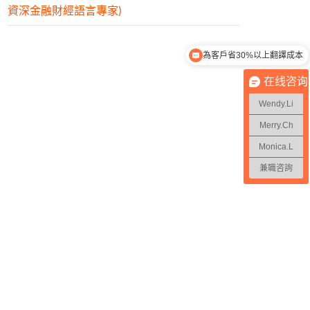
資深金融財經語言專家)
為客戶省30%以上翻譯成本
在线咨询
Wendy.Li
Merry.Ch
Monica.L
兼職咨詢