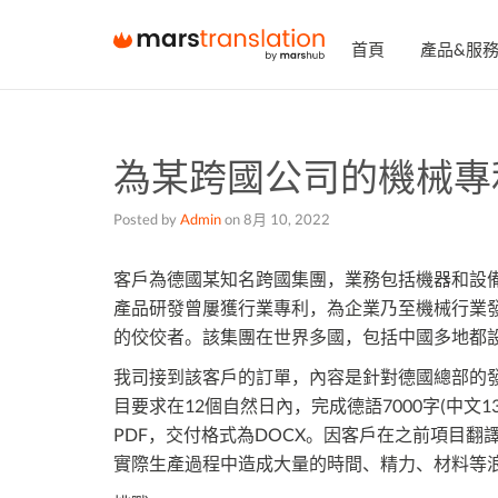
首頁
產品&服
為某跨國公司的機械專
Posted by
Admin
on
8月 10, 2022
客戶為德國某知名跨國集團，業務包括機器和設
產品研發曾屢獲行業專利，為企業乃至機械行業
的佼佼者。該集團在世界多國，包括中國多地都
我司接到該客戶的訂單，內容是針對德國總部的
目要求在12個自然日內，完成德語7000字(中文
PDF，交付格式為DOCX。因客戶在之前項目
實際生產過程中造成大量的時間、精力、材料等