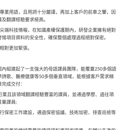
多專業用語，且用詞十分嚴謹，再加上客戶的前車之鑒，因
備及翻譯經驗要求極高。
種尖端科技情報，在知識產權保護期內，研發企業擁有絕對
警惕項目資料的安全性，確保整個處理過程絕對保密。
會相對更加緊張。
內組建起了一支強大的母語譯員團隊，能覆蓋250多個語
詩歌、醫療健康等50多個垂直領域，能根據客戶需求精
量完成交付：
行業且該領域翻譯經驗豐富的譯員，並通過學歷、過往項
量譯員;
進行保密工作建設，通過保密協議、技術加密、排查巡檢等