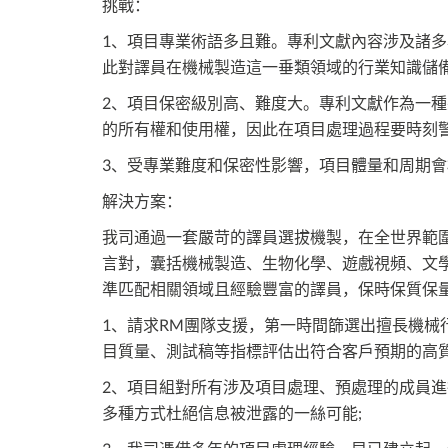
挑戰：
1、項目專業術語多且難。專利文獻內容涉及諸
此對譯員在機械製造這一垂類領域的行業知識儲
2、項目保密級別高、難度大。專利文獻作為一
的所有權和使用權，因此在項目處理過程要時刻
3、受專業難度和保密性影響，項目體量和周期
解決方案：
我司通過一套嚴苛的譯員選拔機製，在全世界範圍
言對，囊括機械製造、生物化學、遊戲視頻、文學
準匹配相關領域且經驗豐富的譯員，保時保質保
1、請求RM團隊支援，第一時間篩選出擅長機械
目質量、測試稿等指標評估出符合客戶預期的高質
2、項目組對所有涉及項目處理、預處理的成員
多種方式杜絕信息被泄露的一絲可能;