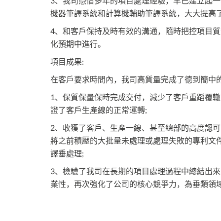
3、我司憑借多年的項目處理經驗，早已建立起
機器筆譯系統和計算機輔助筆譯系統，大大提高了
4、和客戶保持及時有效的溝通，隨時把控項目
化預期中進行。
項目成果:
在客戶要求時間內，我司高質量完成了德到簡中
1、保質保量保時完成交付，減少了客戶重蹈覆
證了客戶生產線的正常運轉;
2、收獲了客戶、生產一線、甚至總部的高度認
將之前積壓的大批量未處理或處理失敗的專利文
譯垂處理;
3、檢驗了我司在長期的項目處理過程中總結出
業性，再次強化了公司的核心競爭力，為垂類領