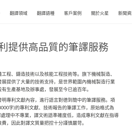
務
翻譯領域
翻譯語種
客戶案例
關於火星
新聞資
利提供高品質的筆譯服務
備工程、鑄造技術以及核能工程技術等。旗下機械製造、
發展提供了大量的技術支持，是世界範圍內機械製造行業
設有生產基地及辦事處，發展至今已逾百年。
發明專利文獻內容，進行語言對德到簡中的筆譯服務。項
13000字)的專利文獻、技術報告的筆譯工作，原始格式為
翻譯處理中不專業，譯文術語準確度低，造成專利文獻在指導
浪費，因此對譯文質量把控十分謹慎嚴苛。