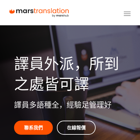
Toggl
navig
譯員外派，所到
之處皆可譯
譯員多語種全，經驗足管理好
聯系我們
在線報價