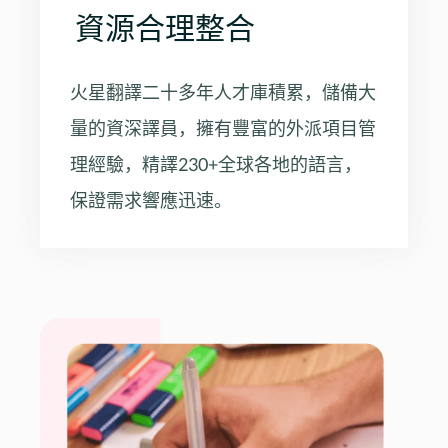
資源合理整合
火星翻譯二十多年人才庫積累，儲備大
量的資深譯員，擁有豐富的外派項目管
理經驗，精譯230+全球各地的語言，
保證需求響應迅速。