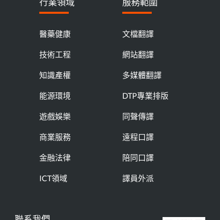
行業領域
服務範圍
醫藥健康
文檔翻譯
技術工程
網站翻譯
知識產權
多媒體翻譯
能源環境
DTP專業排版
遊戲娛樂
同聲傳譯
商業服務
遠程口譯
金融法律
陪同口譯
ICT領域
譯員外派
聯系我們