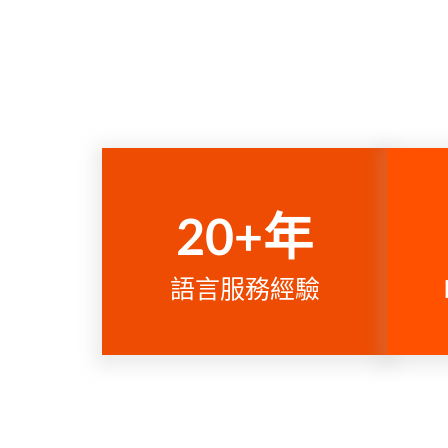
20
+年
語言服務經驗