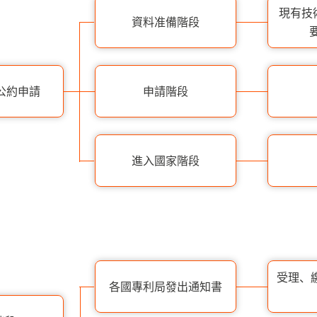
現有技
資料准備階段
黎公約申請
申請階段
進入國家階段
受理、
各國專利局發出通知書