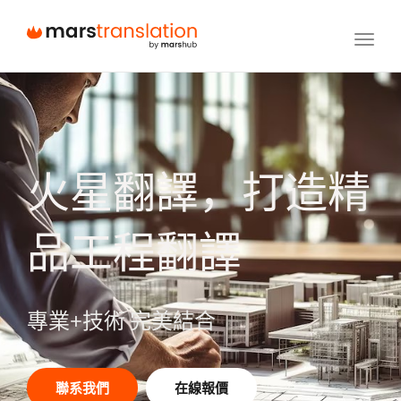
Toggl
navig
火星翻譯，打造精
品工程翻譯
專業+技術 完美結合
聯系我們
在線報價