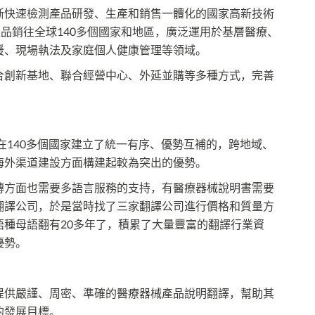
斷快速檢測產品研發、生產和銷售一體化的國家高新技術
產品銷往全球140多個國家和地區，廣泛運用於基層醫療、
援、現場執法及家庭個人健康管理等領域。
合創新基地、聯合經營中心、外延並購等多種方式，完善
在140多個國家建立了統一有序、優勢互補的，跨地域、
海外渠道建設方面構建起較為突出的優勢。
傳方面也需要多語言服務的支持，有醫療器械說明書需要
翻譯公司，於是當時找了三家翻譯公司進行價格和質量方
種母語翻有20多年了，積累了大量豐富的翻譯行業資
優勢。
提供嚴謹、周密、準確的醫療器械產品說明翻譯，幫助其
的發展目標。