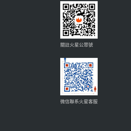
關註火星公眾號
微信聯系火星客服