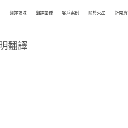
務
翻譯領域
翻譯語種
客戶案例
關於火星
新聞資
明翻譯