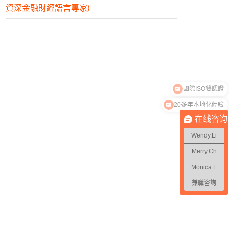
資深金融財經語言專家)
國際ISO雙認證
20多年本地化經驗
在线咨询
Wendy.Li
Merry.Ch
Monica.L
兼職咨詢