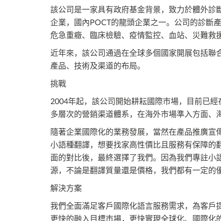
該公司是一家具有政府基金背景，致力於體外診
企業，國內POCT的龍頭企業之一。公司的診斷
危急重癥、臨床檢驗、疫情監控、血站、災難救
近年來，該公司通過在全球多個國家開展包括聯
產品、技術及渠道的布局。
挑戰
2004年起，該公司開始耕耘國際市場，目前已經
多層次的營銷渠道體系，在海外市場準入方面、
隨著企業國際化的業務發展，當然在產品推廣宣
小語種翻譯，想要找家高性價比且服務有保障的
面的對比後，最終選擇了我們。因為我們專註小語
源，不論是翻譯質量還是價格，我們都有一定的
解決方案
我們全面滿足客戶國際化語言服務需求，為客戶
更快的融入目標市場，更快實現全球化、國際化