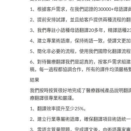
1、根據客戶需求，在我們認證的30000+母語
2、提前安排試譯，並且給客戶提供兩種流程的
3、我們專註小語種母語翻譯20多年，精譯語種2
4、建立專業術語庫，保持術語一致，使譯文更加
5、簡化非必要的流程，使用我們國際化翻譯流
6、對待醫療翻譯我們是認真的，按客戶需求組
稿，每一過程都協調合作，所有的譯件均須嚴格
結果
我們按時按質很好地完成了醫療器械產品說明翻
療翻譯很專業和嚴謹。
1、翻譯效率提升至少25%。
2、建立行業專屬術語庫，確保翻譯項目術語統一
3、零語言質量問題，完成譯文後，由術語專家