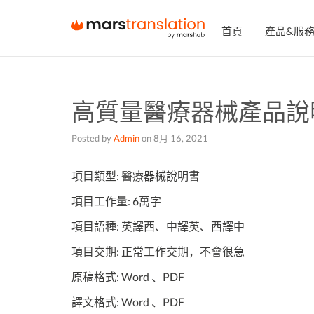
首頁
產品&服
高質量醫療器械產品說
Posted by
Admin
on
8月 16, 2021
項目類型: 醫療器械說明書
項目工作量: 6萬字
項目語種: 英譯西、中譯英、西譯中
項目交期: 正常工作交期，不會很急
原稿格式: Word 、PDF
譯文格式: Word 、PDF