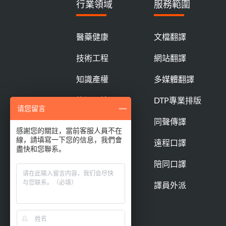
行業領域
服務範圍
醫藥健康
文檔翻譯
技術工程
網站翻譯
知識產權
多媒體翻譯
能源環境
DTP專業排版
请您留言
遊戲娛樂
同聲傳譯
感謝您的關註，當前客服人員不在
線，請填寫一下您的信息，我們會
商業服務
遠程口譯
盡快和您聯系。
金融法律
陪同口譯
ICT領域
譯員外派