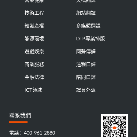
技術工程
網站翻譯
知識產權
多媒體翻譯
能源環境
DTP專業排版
遊戲娛樂
同聲傳譯
商業服務
遠程口譯
金融法律
陪同口譯
ICT領域
譯員外派
聯系我們
電話：400-961-2880