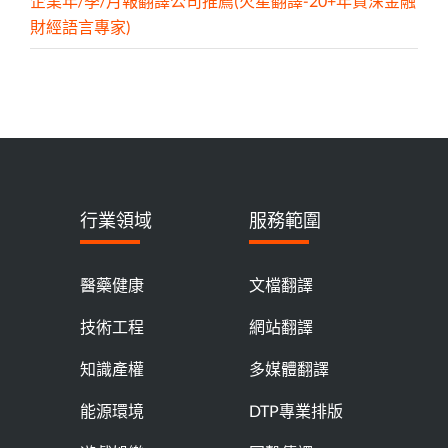
企業年/季/月報翻譯公司推薦(火星翻譯-20+年資深金融
財經語言專家)
行業領域
服務範圍
醫藥健康
文檔翻譯
技術工程
網站翻譯
知識產權
多媒體翻譯
能源環境
DTP專業排版