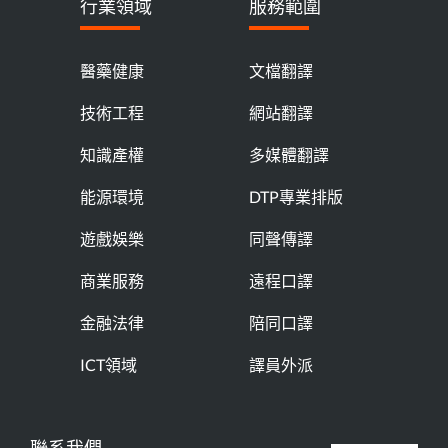
行業領域
服務範圍
醫藥健康
文檔翻譯
技術工程
網站翻譯
知識產權
多媒體翻譯
能源環境
DTP專業排版
遊戲娛樂
同聲傳譯
商業服務
遠程口譯
金融法律
陪同口譯
ICT領域
譯員外派