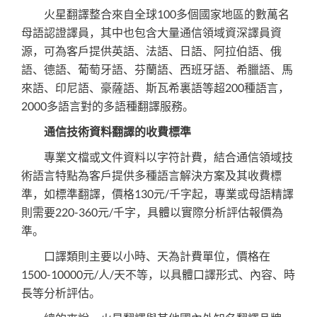
火星翻譯整合來自全球100多個國家地區的數萬名
母語認證譯員，其中也包含大量通信領域資深譯員資
源，可為客戶提供英語、法語、日語、阿拉伯語、俄
語、德語、葡萄牙語、芬蘭語、西班牙語、希臘語、馬
來語、印尼語、豪薩語、斯瓦希裏語等超200種語言，
2000多語言對的多語種翻譯服務。
通信技術資料翻譯的收費標準
專業文檔或文件資料以字符計費，結合通信領域技
術語言特點為客戶提供多種語言解決方案及其收費標
準，如標準翻譯，價格130元/千字起，專業或母語精譯
則需要220-360元/千字，具體以實際分析評估報價為
準。
口譯類則主要以小時、天為計費單位，價格在
1500-10000元/人/天不等，以具體口譯形式、內容、時
長等分析評估。