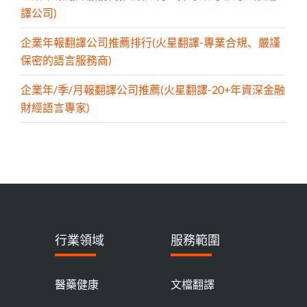
譯公司)
企業年報翻譯公司推薦排行(火星翻譯-專業合規、嚴謹
保密的語言服務商)
企業年/季/月報翻譯公司推薦(火星翻譯-20+年資深金融
財經語言專家)
行業領域
服務範圍
醫藥健康
文檔翻譯