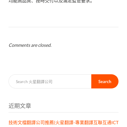
均能高品質、按時交付以及滿足監管要求。
Comments are closed.
Search
近期文章
技術文檔翻譯公司推薦(火星翻譯-專業翻譯互聯互通ICT