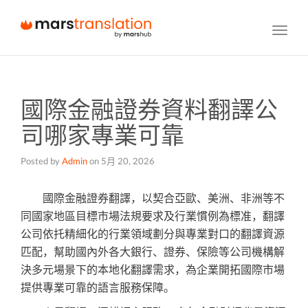
Toggl
navig
國際金融證券資料翻譯公
司哪家專業可靠
Posted by
Admin
on
5月 20, 2026
國際金融證券翻譯，以契合亞歐、美洲、非洲等不
同國家地區目標市場法規要求及行業慣例為標准，翻譯
公司依托精細化的行業領域劃分與專業對口的翻譯資源
匹配，幫助國內外各大銀行、證券、保險等公司機構解
決多元場景下的本地化翻譯需求，為企業開拓國際市場
提供專業可靠的語言服務保障。