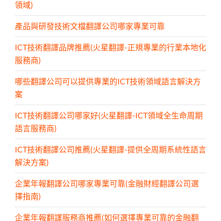
領域)
產品與研發技術文檔翻譯公司哪家專業可靠
ICT技術翻譯品牌推薦(火星翻譯-正規專業的行業本地化
服務商)
哪些翻譯公司可以提供專業的ICT技術領域語言解決方
案
ICT技術翻譯公司哪家好(火星翻譯-ICT領域全生命周期
語言服務商)
ICT技術翻譯公司推薦(火星翻譯-提供全周期系統性語言
解決方案)
企業年報翻譯公司哪家專業可靠(金融財經翻譯公司選
擇指南)
企業年報翻譯服務商推薦(如何選擇專業可靠的金融翻