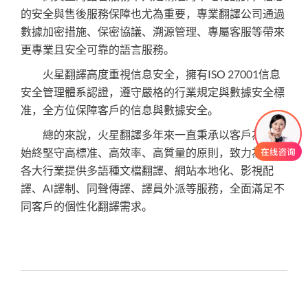
的安全與售後服務保障也尤為重要，專業翻譯公司通過
數據加密措施、保密協議、溯源管理、專屬客服等帶來
更專業且安全可靠的語言服務。
火星翻譯高度重視信息安全，擁有ISO 27001信息
安全管理體系認證，遵守嚴格的行業規定與數據安全標
准，全方位保障客戶的信息與數據安全。
總的來說，火星翻譯多年來一直秉承以客戶為先，
始終堅守高標准、高效率、高質量的原則，致力為全球
各大行業提供多語種文檔翻譯、網站本地化、影視配
譯、AI譯制、同聲傳譯、譯員外派等服務，全面滿足不
同客戶的個性化翻譯需求。