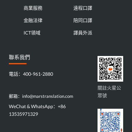
商業服務
遠程口譯
金融法律
陪同口譯
ICT領域
譯員外派
聯系我們
電話：400-961-2880
關註火星公
眾號
郵箱：info@marstranslation.com
WeChat & WhatsApp：+86
13535971329