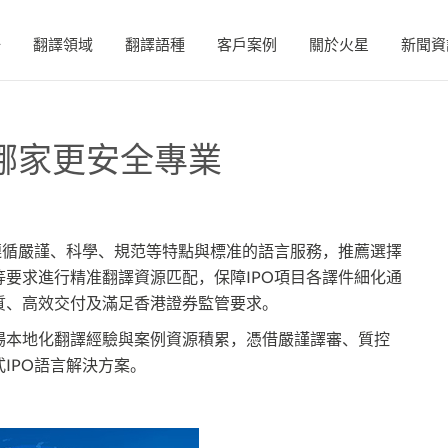
務
翻譯領域
翻譯語種
客戶案例
關於火星
新聞資
司哪家更安全專業
循嚴謹、科學、規范等特點與標准的語言服務，推薦選擇
要求進行精准翻譯資源匹配，保障IPO項目各譯件細化通
質、高效交付及滿足香港證券監管要求。
本地化翻譯經驗與案例資源積累，憑借嚴謹譯審、質控
IPO語言解決方案。