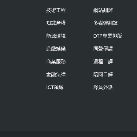
技術工程
網站翻譯
知識產權
多媒體翻譯
能源環境
DTP專業排版
遊戲娛樂
同聲傳譯
商業服務
遠程口譯
金融法律
陪同口譯
ICT領域
譯員外派