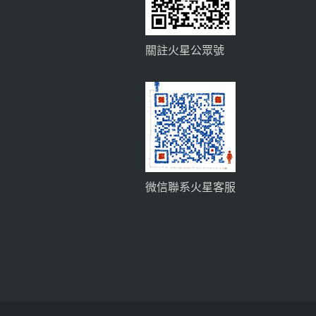
關註火星公眾號
微信聯系火星客服