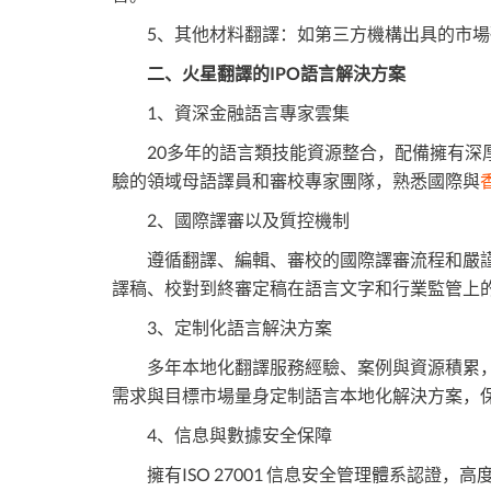
5、其他材料翻譯‌：如第三方機構出具的市場
二、火星翻譯的IPO語言解決方案
1、資深金融語言專家雲集
20多年的語言類技能資源整合，配備擁有深厚
驗的領域母語譯員和審校專家團隊，熟悉國際與
2、國際譯審以及質控機制
遵循翻譯、編輯、審校的國際譯審流程和嚴謹的
譯稿、校對到終審定稿在語言文字和行業監管上
3、定制化語言解決方案
多年本地化翻譯服務經驗、案例與資源積累，
需求與目標市場量身定制語言本地化解決方案，
4、信息與數據安全保障
擁有ISO 27001 信息安全管理體系認證，