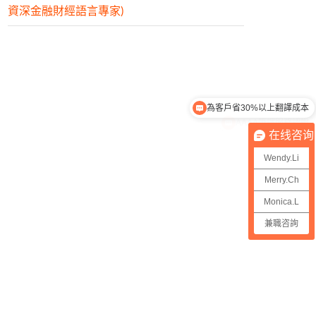
資深金融財經語言專家)
為客戶省30%以上翻譯成本
AAAA筆譯服務認證
在线咨询
Wendy.Li
Merry.Ch
Monica.L
兼職咨詢